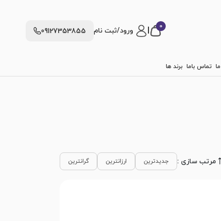
0
|
ورود/ثبت نام
09127353855
ما
تماس باما
برند ها
مرتب سازی :
جدیدترین
ارزانترین
گرانترین