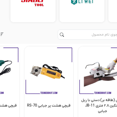
(طاقه بر) دستی با ریل
سنگین ۲.۸ متری JB-11
قیچی هشت پر جیابی RS-70
قیچی هشت پر 
جیابی