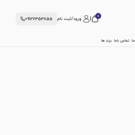
0
|
ورود/ثبت نام
09127353855
ما
تماس باما
برند ها