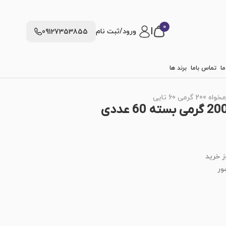
0
|
ورود/ثبت نام
09127353855
ما
تماس باما
برند ها
ی 60 تایی
ز خرید
ور