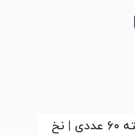
نخ سرکیسه آیدین نخ رزمخواه ۲۰۰ گرمی بسته ۶۰ عددی | نخ