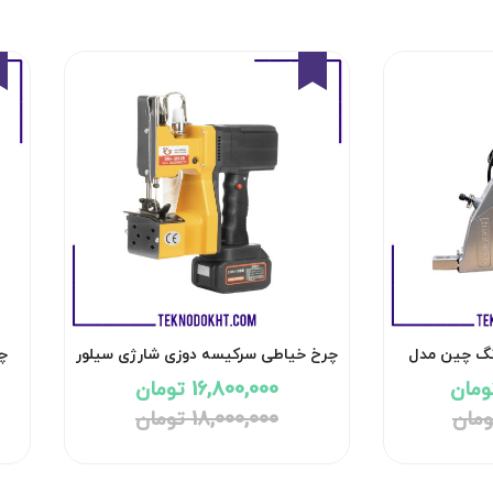
7%
نگ چین مدل
چرخ خیاطی سرکیسه دوزی شارژی سیلور
چ
GK9-12B
16,800,000 تومان
18,000,000 تومان