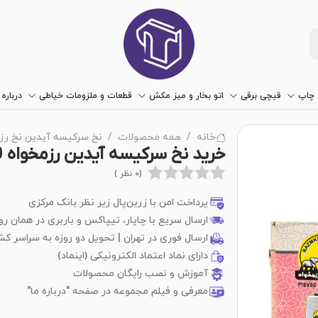
چاپ
قیچی برقی
اتو بخار و میز مکش
قطعات و ملزومات خیاطی
درباره 
خانه
همه محصولات
نخ سرکیسه آیدین نخ رزمخواه 200 گرم
خرید نخ سرکیسه آیدین رزمخواه 200 گرمی بسته 60 عددی
(0 نظر )
پرداخت امن با زرین‌پال زیر نظر بانک مرکزی
ارسال سریع با چاپار، تیپاکس و باربری در همان رو
ارسال فوری در تهران | تحویل دو روزه به سراسر کش
دارای نماد اعتماد الکترونیکی (اینماد)
آموزش و نصب رایگان محصولات
معرفی و فیلم مجموعه در صفحه "درباره ما"