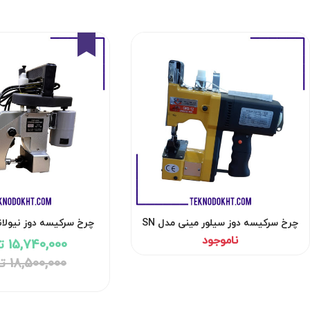
15%
چرخ سرکیسه دوز سیلور مینی مدل SN
چرخ سرکیسه دوز نیولا
NP-7A
GK9-12
ناموجود
15,740,000 تومان
18,500,000 تومان