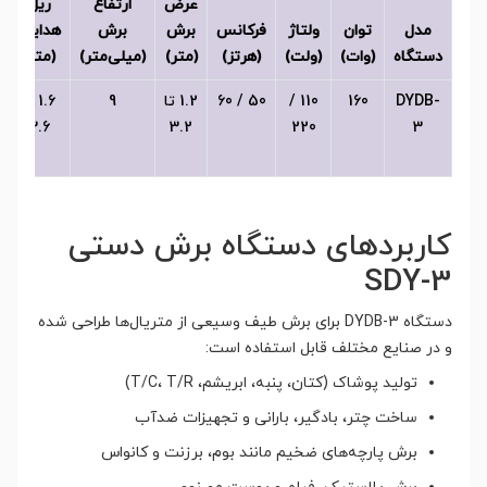
عرض
ارتفاع
ریل
مدل
توان
ولتاژ
فرکانس
برش
برش
هدایت
دستگاه
(وات)
(ولت)
(هرتز)
(متر)
(میلی‌متر)
(متر)
DYDB-
160
110 /
50 / 60
1.2 تا
9
1.6 تا
3.6
3.2
220
3
کاربردهای دستگاه برش دستی
SDY-3
دستگاه DYDB-3 برای برش طیف وسیعی از متریال‌ها طراحی شده
و در صنایع مختلف قابل استفاده است:
تولید پوشاک (کتان، پنبه، ابریشم، T/C، T/R)
ساخت چتر، بادگیر، بارانی و تجهیزات ضدآب
برش پارچه‌های ضخیم مانند بوم، برزنت و کانواس