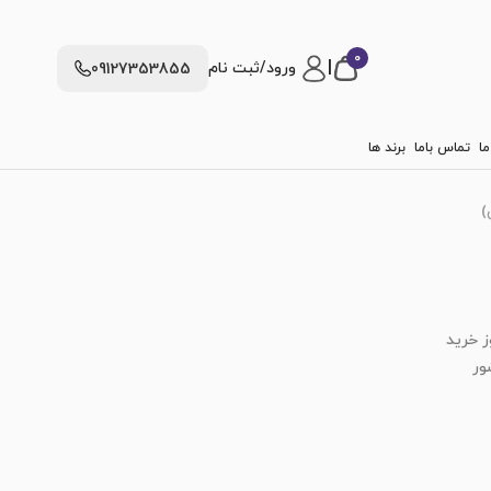
0
|
ورود/ثبت نام
09127353855
ما
تماس باما
برند ها
)
ز خرید
ور