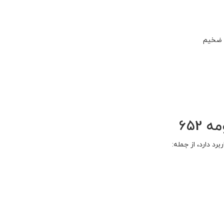
 ضخیم
652
د دارد، از جمله: