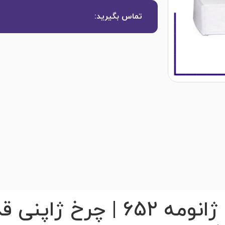
تماس بگیرید:
چرخ خیاطی خانگی ژانومه 652 