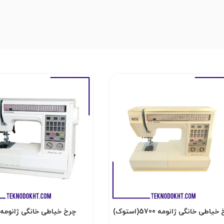
یاطی خانگی ژانومه 5700(استوک)
چرخ خیاطی خانگی ژانومه 5500