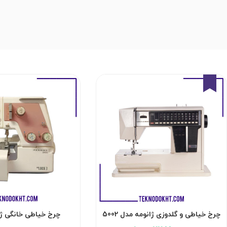
13%
چرخ خیاطی و گلدوزی ژانومه مدل 5002
چرخ خیاطی خانگی ژانو
اتوماتیک استوک ژاپن