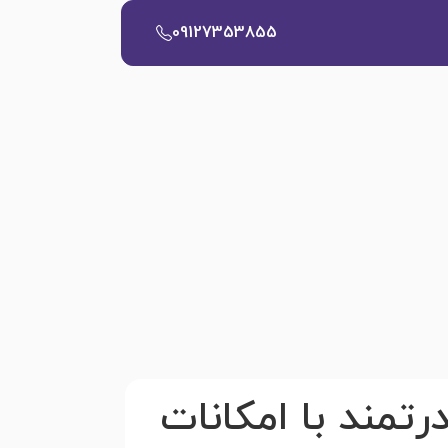
09127353855
| چرخ ژاپنی قدرتمند با امکانات