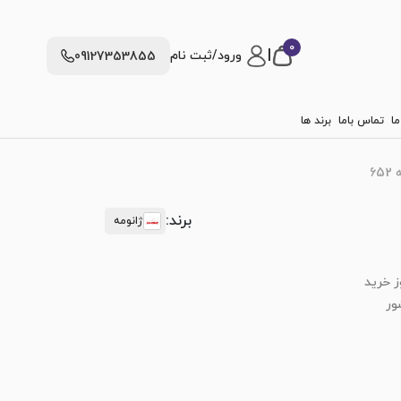
0
|
ورود/ثبت نام
09127353855
ما
تماس باما
برند ها
6
برند:
ژانومه
ز خرید
ور