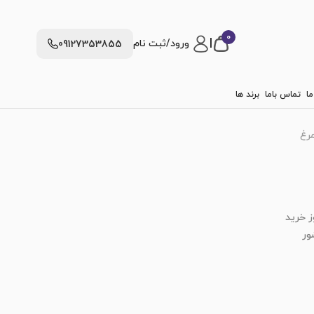
0
|
ورود/ثبت نام
09127353855
ما
تماس باما
برند ها
مرغ
ز خرید
ور