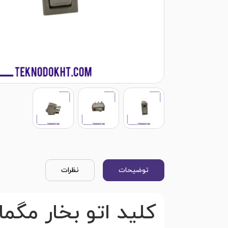
توضیحات
نظرات
کلید اتو بخار مگم