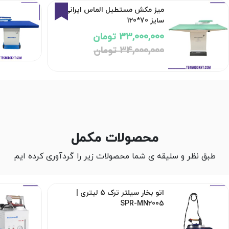
3%
میز مکش مستطیل الماس ایرانی
سایز 70*120
33,000,000 تومان
34,000,000 تومان
محصولات مکمل
طبق نظر و سلیقه ی شما محصولات زیر را گردآوری کرده ایم
اتو بخار سیلتر ترک 5 لیتری |
SPR-MN2005