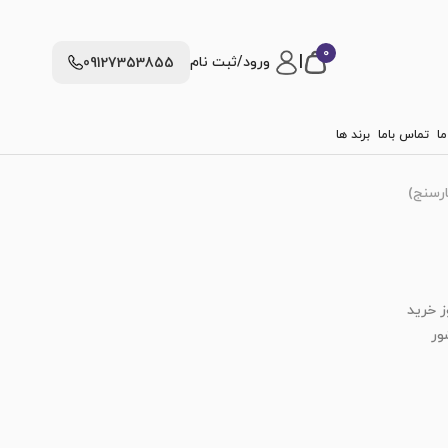
0
|
ورود/ثبت نام
09127353855
ما
تماس باما
برند ها
ارسنج)
ز خرید
ور