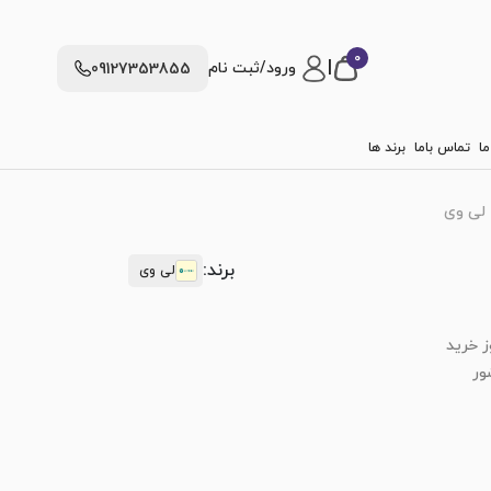
0
|
ورود/ثبت نام
09127353855
ما
تماس باما
برند ها
برند:
لی وی
ز خرید
ور