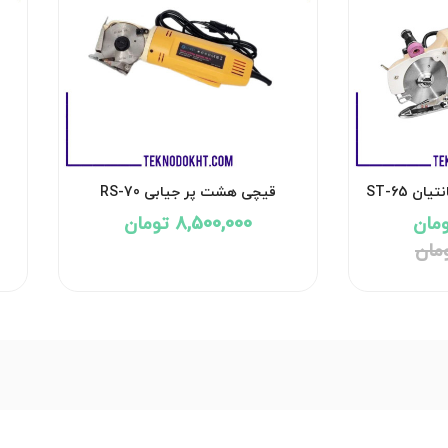
 ST-65
قیچی هشت پر جیابی RS-70
8,500,000 تومان