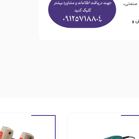
 صنعتی،
ش و