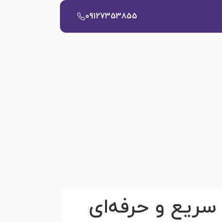
09127353855
رش دقیق، سریع و حرفه‌ای