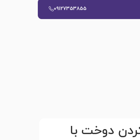
09127353855
کردن دوخت با