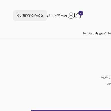
0
|
ورود/ثبت نام
09127353855
ما
تماس باما
برند ها
ز خرید
ور