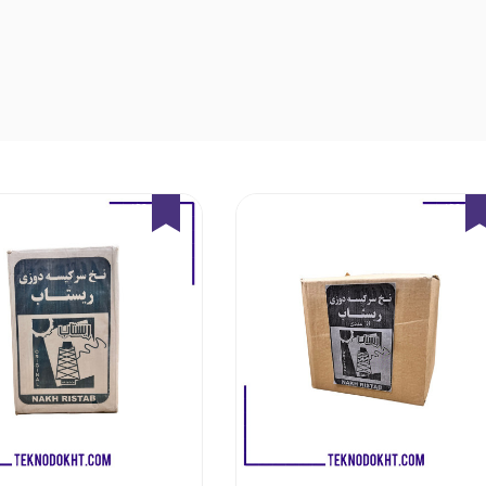
4%
4%