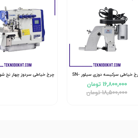
چرخ خیاطی سرکیسه دوزی سیلور SN-
چرخ خیاطی سردوز چهار نخ شونفا 4D
461-1A
16,800,000 تومان
18,500,000 تومان