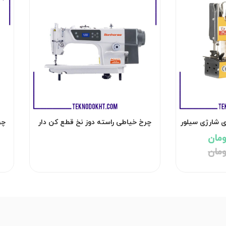
 شارژی سیلور
چرخ خیاطی راسته دوز نخ قطع کن دار
بن هورس / HR-188