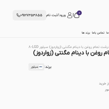
0
|
ورود/ثبت نام
09127353855
ما
تماس باما
برند ها
مام روغن با دینام مگنتی (زواردوز) سیلور SN-C3638-LGD
روغن با دینام مگنتی (زواردوز)
برند:
سیلور
ز خرید
ور