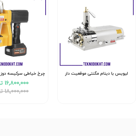
لیویس با دینام مگنتی موقعیت دار
چرخ خیاطی سرکیسه دوزی
سیلور مدل SN-C901D
GK9-12B
16,800,000 تومان
18,000,000 تومان