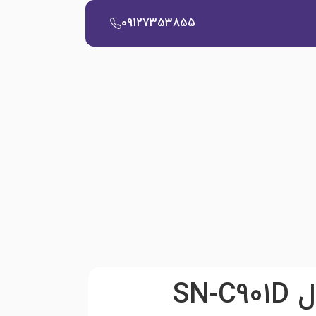
09127353855
SN