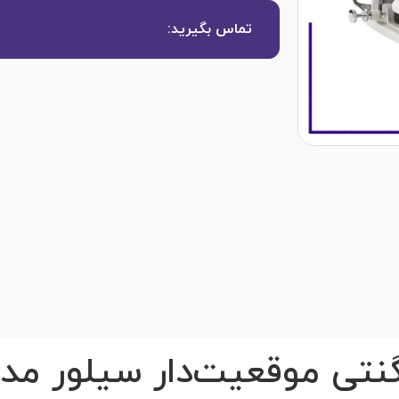
تماس بگیرید:
 موقعیت‌دار سیلور مدل -C901D