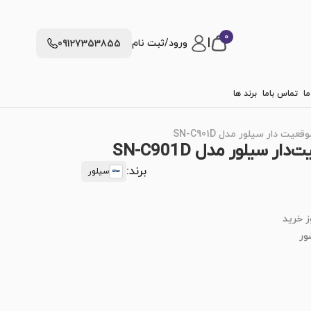
0
|
ورود/ثبت نام
09127353855
ما
تماس باما
برند ها
ت دار سیلور مدل SN-C901D
 سیلور مدل SN-C901D
برند:
سیلور
ز خرید
ور