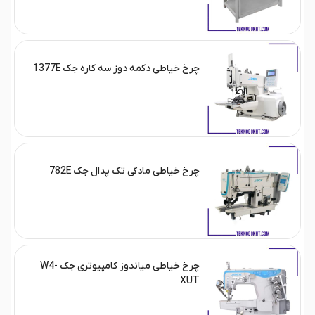
چرخ خیاطی دکمه دوز سه کاره جک 1377E
چرخ خیاطی مادگی تک پدال جک 782E
چرخ خیاطی میاندوز کامپیوتری جک W4-
XUT