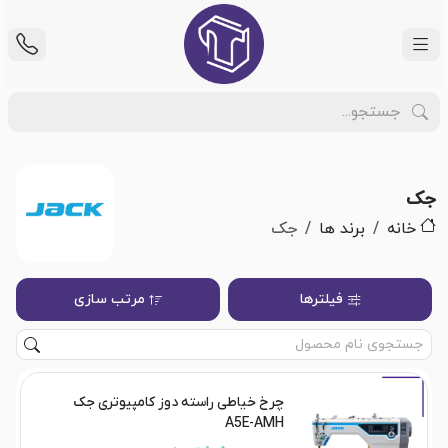
جک
خانه
برند ها
جک
فیلترها
مرتب سازی
چرخ خیاطی راسته دوز کامپیوتری جک
A5E-AMH