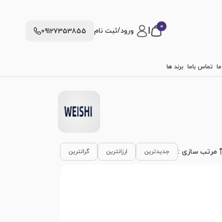
0
|
ورود/ثبت نام
09127353855
ما
تماس باما
برند ها
مرتب سازی :
جدیدترین
ارزانترین
گرانترین