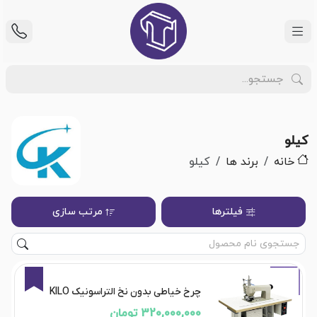
کیلو
خانه
برند ها
کیلو
فیلترها
مرتب سازی
9%
چرخ خیاطی بدون نخ التراسونیک KILO
320,000,000 تومان