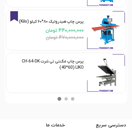
6%
پرس چاپ هیدرولیک ۸۰*۶۰ کیلو (Kilo)
440,000,000 تومان
470,000,000 تومان
پرس چاپ مگنتی تی شرت CH-64-DK
(40*60) LIKO
دسترسی سریع
خدمات ما