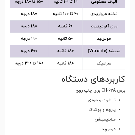
الیاف مصنوعی
10 تا 40 ثانیه
150 تا 180 درجه
تخته مرواریدی
60 تا 100 ثانیه
180 درجه
ورق آلومینیوم
60 ثانیه
180 درجه
موس‌پد
50 ثانیه
190 درجه
شیشه (Vitrolite)
180 ثانیه
200 درجه
سرامیک
180 ثانیه
180 تا 220 درجه
کاربردهای دستگاه
پرس CH-62A برای چاپ روی:
تیشرت و هودی
پارچه و پوشاک
سابلیمیشن
موس‌پد