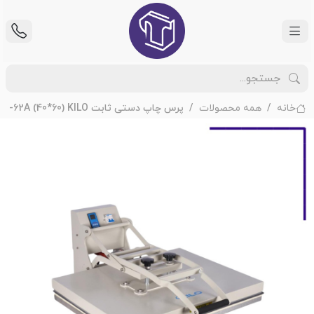
خانه
همه محصولات
پرس چاپ دستی ثابت CH-62A (40*60) KILO