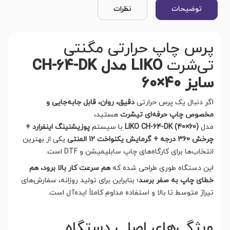
توضیحات
نظرات
پرس چاپ حرارتی مگنتی
تی‌شرت
LIKO مدل CH-64-DK
سایز 40×60
اگر دنبال یک پرس حرارتی
دقیق، روان، قابل جابه‌جایی و
مخصوص چاپ حرفه‌ای تیشرت
هستید،
مدل
LIKO CH-64-DK (40×60)
با سیستم
پوزیشنینگ اینفرارد +
چرخش 360 درجه + گرمایش یکنواخت 12 المنتی
یکی از بهترین
انتخاب‌ها برای کارگاه‌های چاپ سابلیمیشن و DTF است.
این دستگاه طوری طراحی شده که
هم سرعت کار بالا برود، هم
خطای چاپ به صفر برسد
؛ بنابراین برای تولید روزانه، سفارش‌های
تیراژ متوسط تا بالا و استفاده مداوم کاملاً ایده‌آل است.
ویژگی‌های اصلی دستگاه