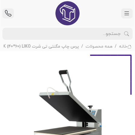
خانه
همه محصولات
پرس چاپ مگنتی تی شرت CH-64-DK (40*60) LIKO