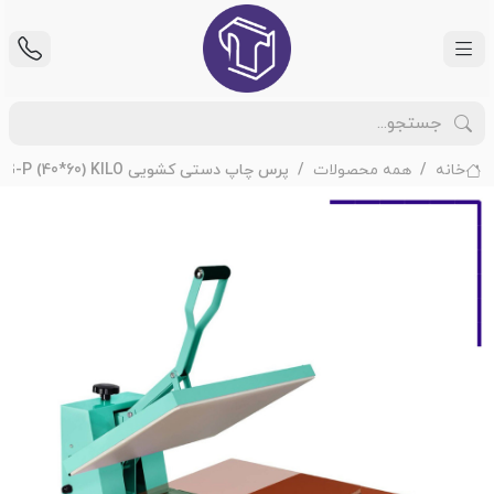
خانه
همه محصولات
پرس چاپ دستی کشویی CH-64G-P (40*60) KILO